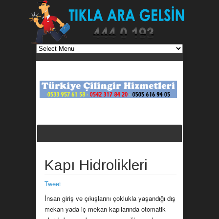
Kapı Hidrolikleri
Tweet
İnsan giriş ve çıkışlarını çoklukla yaşandığı dış
mekan yada iç mekan kapılarında otomatik