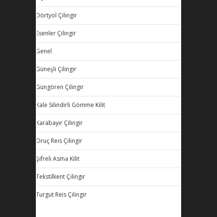
Dörtyol Çilingir
Esenler Çilingir
Genel
Güneşli Çilingir
Güngören Çilingir
Kale Silindirli Gömme Kilit
Karabayır Çilingir
Oruç Reis Çilingir
Şifreli Asma Kilit
Tekstilkent Çilingir
Turgut Reis Çilingir