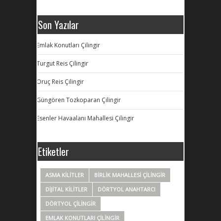
Son Yazılar
Emlak Konutları Çilingir
Turgut Reis Çilingir
Oruç Reis Çilingir
Güngören Tozkoparan Çilingir
Esenler Havaalanı Mahallesi Çilingir
Etiketler
ASMA KILITLER
BIRLIK MAHALLESI ÇILINGIR
DIJITAL KILITLER
DÖRTYOL ANAHTARCI
DÖRTYOL ÇILINGIR
EMLAK KONUTLARI ÇILINGIR