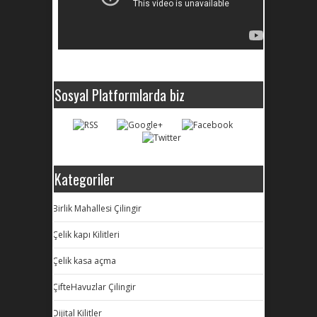
Sosyal Platformlarda biz
Kategoriler
Birlik Mahallesi Çilingir
Çelik kapı Kilitleri
Çelik kasa açma
ÇifteHavuzlar Çilingir
Dijital Kilitler