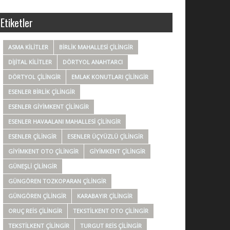
Etiketler
ASMA KILITLER
BIRLIK MAHALLESI ÇILINGIR
DIJITAL KILITLER
DÖRTYOL ANAHTARCI
DÖRTYOL ÇILINGIR
EMLAK KONUTLARI ÇILINGIR
ESENLER BIRLIK ÇILINGIR
ESENLER GIYIMKENT ÇILINGIR
ESENLER HAVAALANI MAHALLESI ÇILINGIR
ESENLER ÇILINGIR
ESENLER ÜÇYÜZLÜ ÇILINGIR
GIYIMKENT OTO ÇILINGIR
GIYIMKENT ÇILINGIR
GÜNEŞLI ÇILINGIR
GÜNGÖREN TOZKOPARAN ÇILINGIR
GÜNGÖREN ÇILINGIR
KARABAYIR ÇILINGIR
ORUÇ REIS ÇILINGIR
TEKSTILKENT OTO ÇILINGIR
TEKSTILKENT ÇILINGIR
TURGUT REIS ÇILINGIR