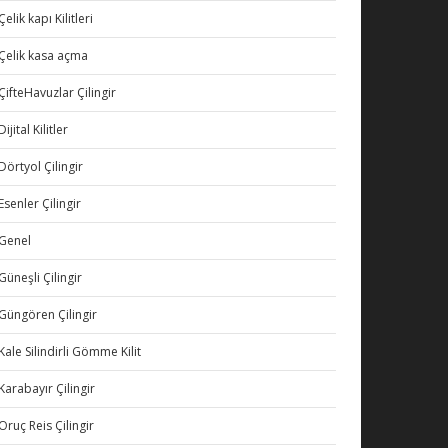
Çelik kapı Kilitleri
Çelik kasa açma
ÇifteHavuzlar Çilingir
Dijital Kilitler
Dörtyol Çilingir
Esenler Çilingir
Genel
Güneşli Çilingir
Güngören Çilingir
Kale Silindirli Gömme Kilit
Karabayır Çilingir
Oruç Reis Çilingir