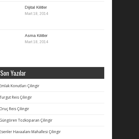
Dijital Kilitler
Mart 18, 2014
Asma Kilitler
Mart 18, 2014
Son Yazılar
Emlak Konutları Çilingir
Turgut Reis Çilingir
Oruç Reis Çilingir
Güngören Tozkoparan Çilingir
Esenler Havaalanı Mahallesi Çilingir