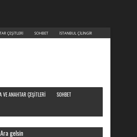
AR ÇEŞITLERI
SOHBET
ISTANBUL ÇILINGIR
 VE ANAHTAR ÇEŞITLERI
SOHBET
Ara gelsin