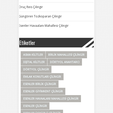
Oruç Reis Çilingir
Güngören Tozkoparan Çilingir
Esenler Havaalanı Mahallesi Çilingir
Etiketler
ASMA KILITLER
BIRLIK MAHALLESI ÇILINGIR
DIJITAL KILITLER
DÖRTYOL ANAHTARCI
DÖRTYOL ÇILINGIR
EMLAK KONUTLARI ÇILINGIR
ESENLER BIRLIK ÇILINGIR
ESENLER GIYIMKENT ÇILINGIR
ESENLER HAVAALANI MAHALLESI ÇILINGIR
ESENLER ÇILINGIR