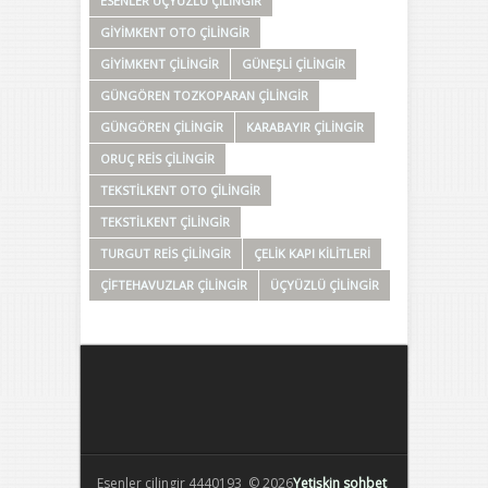
ESENLER ÜÇYÜZLÜ ÇILINGIR
GIYIMKENT OTO ÇILINGIR
GIYIMKENT ÇILINGIR
GÜNEŞLI ÇILINGIR
GÜNGÖREN TOZKOPARAN ÇILINGIR
GÜNGÖREN ÇILINGIR
KARABAYIR ÇILINGIR
ORUÇ REIS ÇILINGIR
TEKSTILKENT OTO ÇILINGIR
TEKSTILKENT ÇILINGIR
TURGUT REIS ÇILINGIR
ÇELIK KAPI KILITLERI
ÇIFTEHAVUZLAR ÇILINGIR
ÜÇYÜZLÜ ÇILINGIR
Esenler çilingir 4440193 © 2026
Yetişkin sohbet